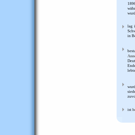
189
währ
wurd
lag 
Schw
in B
best
Ann
Deut
Ende
lebt
wurd
sied
zuvo
ist
h