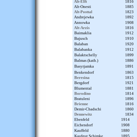
Alt-Elft
1816
Alt-Onesti
1885
Alt-Posttal
1823
Andrejewka
1892
Annowka
1908
Alt-Arzis
1816
Baimaklia
1912
Bajusch
1910
Balaban
1920
Balabanka
1912
Balaktschelly
1899
Balmas (kath.)
1886
Basyrjamka
1891
Benkendorf
1863
Beresina
1815
Bergdorf
1921
Blumental
1881
Borodino
1814
Bratuleni
1896
Brienne
1816
Demir-Chadschi
1860
Dennewitz
1834
Ebenfeld
1914
Eichendorf
1908
Kauffeld
1880
Kaufgut Schimke
1895