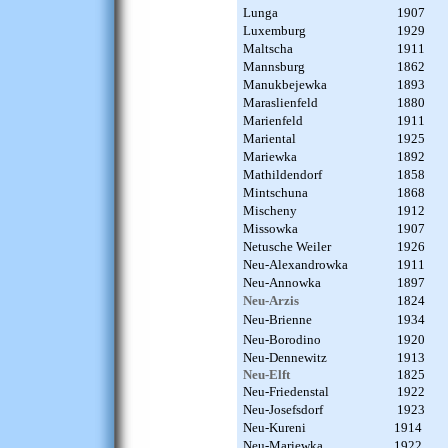
Lunga
1907
Luxemburg
1929
Maltscha
1911
Mannsburg
1862
Manukbejewka
1893
Maraslienfeld
1880
Marienfeld
1911
Mariental
1925
Mariewka
1892
Mathildendorf
1858
Mintschuna
1868
Mischeny
1912
Missowka
1907
Netusche Weiler
1926
Neu-Alexandrowka
1911
Neu-Annowka
1897
Neu
-Arzis
1824
Neu-Brienne
1934
Neu-Borodino
1920
Neu-Dennewitz
1913
Neu
-Elft
1825
Neu-Friedenstal
1922
Neu-Josefsdorf
1923
Neu-Kureni
1914
Neu-Mariewka
1922