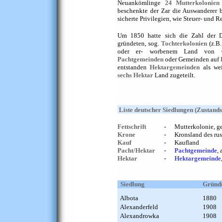
Neuankömlinge
24
Mutterkolonien
beschenkte der Zar die Auswanderer 
sicherte Privilegien, wie Steuer- und R
Um 1850 hatte sich die Zahl der De
gründeten, sog.
Tochterkolonien
(z.B.
oder er- worbenem Land von Gr
Pachtgemeinden
oder Gemeinden auf
entstanden
Hektargemeinden
als we
sechs
Hektar
Land zugeteilt.
Liste deutscher Siedlungen
(Zustands
Fettschrift
-
Mutterkolonie, g
Krone
-
Kronsland des ru
Kauf
-
Kaufland
Pacht/Hektar
-
Pachtgemeinde
,
Hektar
-
Hektargemeinde
Siedlung
Gründ
Albota
1880
Alexanderfeld
1908
Alexandrowka
1908