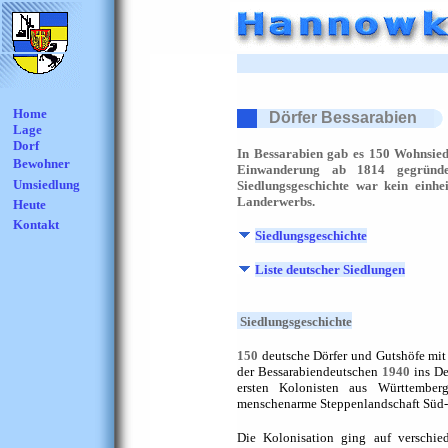
Home
Dörfer Bessarabien
Lage
Dorf
In Bessarabien gab es 150 Wohnsiedl
Bewohner
Einwanderung ab 1814 gegründe
Umsiedlung
Siedlungsgeschichte war kein einhe
Landerwerbs.
Heute
Kontakt
Siedlungsgeschichte
Liste deutscher Siedlungen
Siedlungsgeschichte
150
deutsche Dörfer und Gutshöfe mi
der Bessarabiendeutschen
1940
ins De
ersten Kolonisten aus Württembe
menschenarme Steppenlandschaft Süd-
Die Kolonisation ging auf verschie